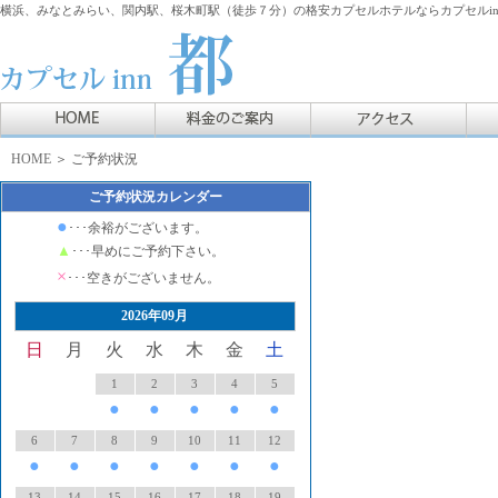
横浜、みなとみらい、関内駅、桜木町駅（徒歩７分）の格安カプセルホテルならカプセルin
HOME
＞ ご予約状況
ご予約状況カレンダー
●
･･･余裕がございます。
▲
･･･早めにご予約下さい。
×
･･･空きがございません。
2026年09月
日
月
火
水
木
金
土
1
2
3
4
5
●
●
●
●
●
6
7
8
9
10
11
12
●
●
●
●
●
●
●
13
14
15
16
17
18
19