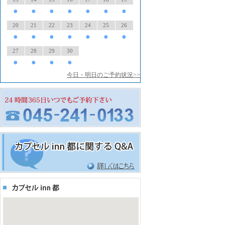
●
●
●
●
●
●
●
20
21
22
23
24
25
26
●
●
●
●
●
●
●
27
28
29
30
●
●
●
●
今日・明日のご予約状況>>