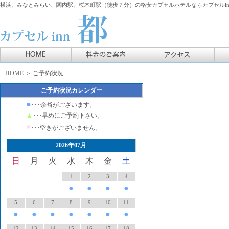
横浜、みなとみらい、関内駅、桜木町駅（徒歩７分）の格安カプセルホテルならカプセルin
HOME
＞ ご予約状況
ご予約状況カレンダー
●
･･･余裕がございます。
▲
･･･早めにご予約下さい。
×
･･･空きがございません。
2026年07月
日
月
火
水
木
金
土
1
2
3
4
●
●
●
●
5
6
7
8
9
10
11
●
●
●
●
●
●
●
12
13
14
15
16
17
18