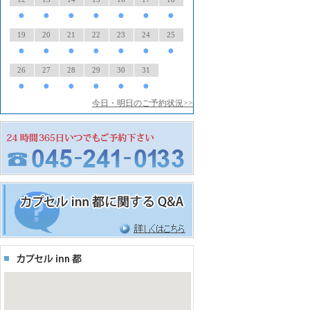
●
●
●
●
●
●
●
19
20
21
22
23
24
25
●
●
●
●
●
●
●
26
27
28
29
30
31
●
●
●
●
●
●
今日・明日のご予約状況>>