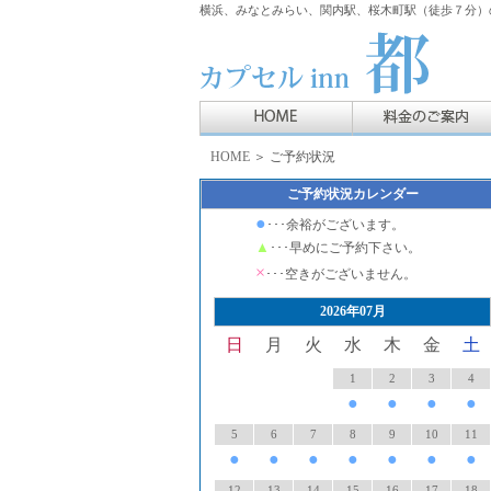
横浜、みなとみらい、関内駅、桜木町駅（徒歩７分）の
HOME
＞ ご予約状況
ご予約状況カレンダー
●
･･･余裕がございます。
▲
･･･早めにご予約下さい。
×
･･･空きがございません。
2026年07月
日
月
火
水
木
金
土
1
2
3
4
●
●
●
●
5
6
7
8
9
10
11
●
●
●
●
●
●
●
12
13
14
15
16
17
18