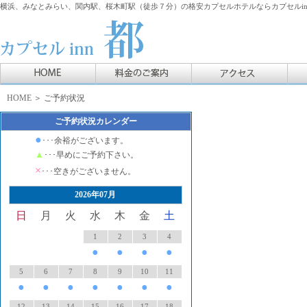
横浜、みなとみらい、関内駅、桜木町駅（徒歩７分）の格安カプセルホテルならカプセルin
HOME
＞ ご予約状況
ご予約状況カレンダー
●
･･･余裕がございます。
▲
･･･早めにご予約下さい。
×
･･･空きがございません。
2026年07月
日
月
火
水
木
金
土
1
2
3
4
●
●
●
●
5
6
7
8
9
10
11
●
●
●
●
●
●
●
12
13
14
15
16
17
18