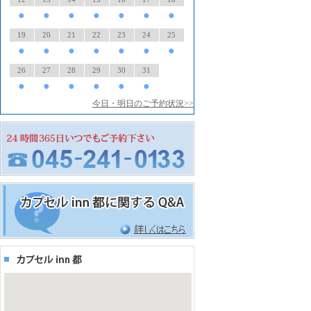
●
●
●
●
●
●
●
19
20
21
22
23
24
25
●
●
●
●
●
●
●
26
27
28
29
30
31
●
●
●
●
●
●
今日・明日のご予約状況>>