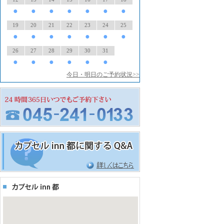
●
●
●
●
●
●
●
19
20
21
22
23
24
25
●
●
●
●
●
●
●
26
27
28
29
30
31
●
●
●
●
●
●
今日・明日のご予約状況>>