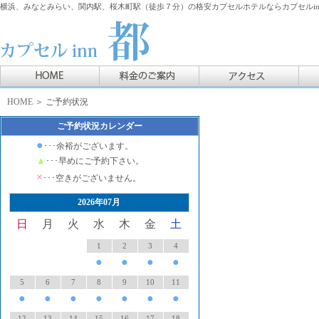
横浜、みなとみらい、関内駅、桜木町駅（徒歩７分）の格安カプセルホテルならカプセルin
HOME
＞ ご予約状況
ご予約状況カレンダー
●
･･･余裕がございます。
▲
･･･早めにご予約下さい。
×
･･･空きがございません。
2026年07月
日
月
火
水
木
金
土
1
2
3
4
●
●
●
●
5
6
7
8
9
10
11
●
●
●
●
●
●
●
12
13
14
15
16
17
18