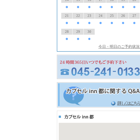
●
●
●
●
●
●
●
21
22
23
24
25
26
27
●
●
●
●
●
●
●
28
29
30
●
●
●
今日・明日のご予約状況