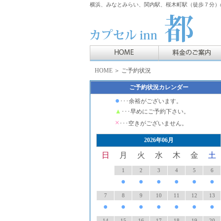
横浜、みなとみらい、関内駅、桜木町駅（徒歩７分）の
HOME
＞ ご予約状況
ご予約状況カレンダー
●
･･･余裕がございます。
▲
･･･早めにご予約下さい。
×
･･･空きがございません。
2026年06月
日
月
火
水
木
金
土
1
2
3
4
5
6
●
●
●
●
●
●
7
8
9
10
11
12
13
●
●
●
●
●
●
●
14
15
16
17
18
19
20