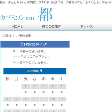
横浜、みなとみらい、関内駅、桜木町駅（徒歩７分）の格安カプセルホテルならカプセルin
HOME
＞ ご予約状況
ご予約状況カレンダー
●
･･･余裕がございます。
▲
･･･早めにご予約下さい。
×
･･･空きがございません。
2026年09月
日
月
火
水
木
金
土
1
2
3
4
5
●
●
●
●
●
6
7
8
9
10
11
12
●
●
●
●
●
●
●
13
14
15
16
17
18
19