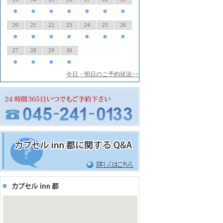
●
●
●
●
●
●
●
20
21
22
23
24
25
26
●
●
●
●
●
●
●
27
28
29
30
●
●
●
●
今日・明日のご予約状況>>