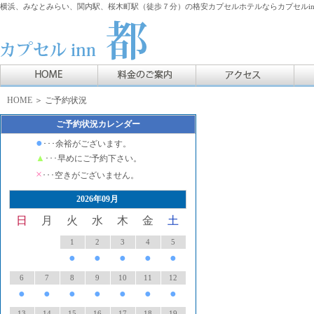
横浜、みなとみらい、関内駅、桜木町駅（徒歩７分）の格安カプセルホテルならカプセルin
HOME
＞ ご予約状況
ご予約状況カレンダー
●
･･･余裕がございます。
▲
･･･早めにご予約下さい。
×
･･･空きがございません。
2026年09月
日
月
火
水
木
金
土
1
2
3
4
5
●
●
●
●
●
6
7
8
9
10
11
12
●
●
●
●
●
●
●
13
14
15
16
17
18
19