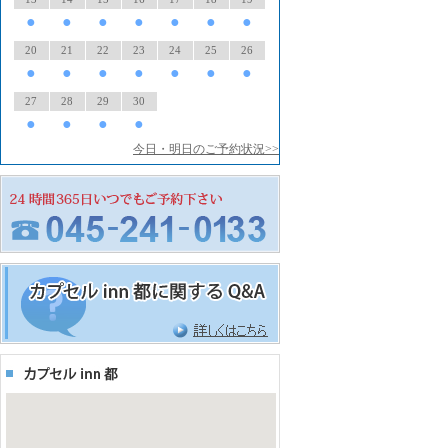
●
●
●
●
●
●
●
20
21
22
23
24
25
26
●
●
●
●
●
●
●
27
28
29
30
●
●
●
●
今日・明日のご予約状況>>