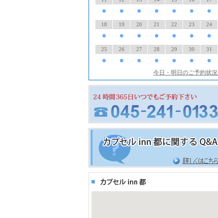
●
●
●
●
●
●
●
18
19
20
21
22
23
24
●
●
●
●
●
●
●
25
26
27
28
29
30
31
●
●
●
●
●
●
●
今日・明日のご予約状況