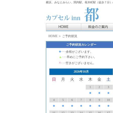
横浜、みなとみらい、関内駅、桜木町駅（徒歩７分）の
HOME
＞ ご予約状況
ご予約状況カレンダー
●
･･･余裕がございます。
▲
･･･早めにご予約下さい。
×
･･･空きがございません。
2026年10月
日
月
火
水
木
金
土
1
2
3
●
●
●
4
5
6
7
8
9
10
●
●
●
●
●
●
●
11
12
13
14
15
16
17