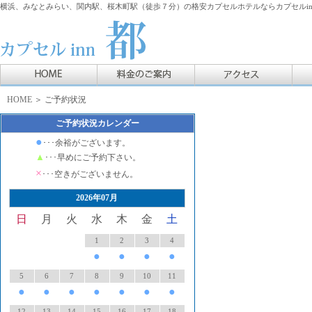
横浜、みなとみらい、関内駅、桜木町駅（徒歩７分）の格安カプセルホテルならカプセルin
HOME
＞ ご予約状況
ご予約状況カレンダー
●
･･･余裕がございます。
▲
･･･早めにご予約下さい。
×
･･･空きがございません。
2026年07月
日
月
火
水
木
金
土
1
2
3
4
●
●
●
●
5
6
7
8
9
10
11
●
●
●
●
●
●
●
12
13
14
15
16
17
18