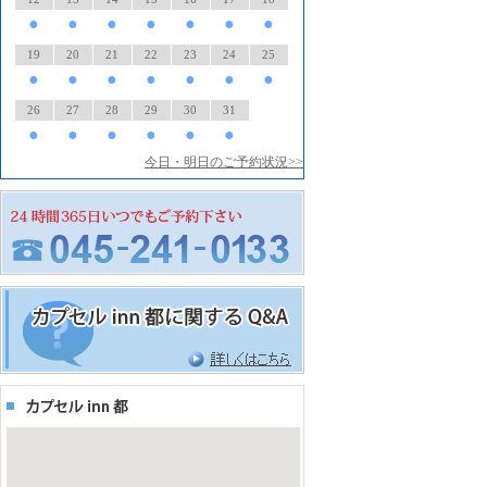
●
●
●
●
●
●
●
19
20
21
22
23
24
25
●
●
●
●
●
●
●
26
27
28
29
30
31
●
●
●
●
●
●
今日・明日のご予約状況>>