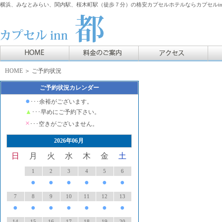
横浜、みなとみらい、関内駅、桜木町駅（徒歩７分）の格安カプセルホテルならカプセルin
HOME
＞ ご予約状況
ご予約状況カレンダー
●
･･･余裕がございます。
▲
･･･早めにご予約下さい。
×
･･･空きがございません。
2026年06月
日
月
火
水
木
金
土
1
2
3
4
5
6
●
●
●
●
●
●
7
8
9
10
11
12
13
●
●
●
●
●
●
●
14
15
16
17
18
19
20