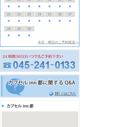
●
●
●
●
●
●
●
21
22
23
24
25
26
27
●
●
●
●
●
●
●
28
29
30
●
●
●
今日・明日のご予約状況>>