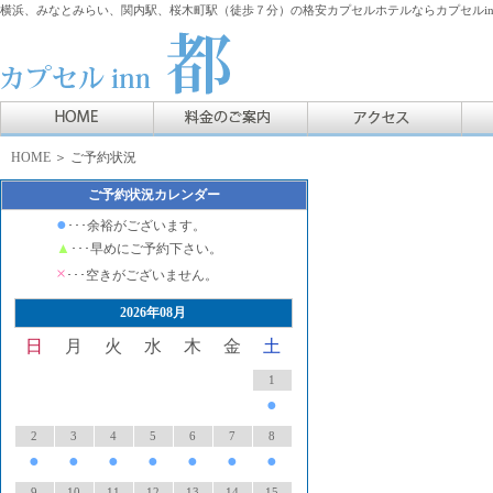
横浜、みなとみらい、関内駅、桜木町駅（徒歩７分）の格安カプセルホテルならカプセルin
HOME
＞ ご予約状況
ご予約状況カレンダー
●
･･･余裕がございます。
▲
･･･早めにご予約下さい。
×
･･･空きがございません。
2026年08月
日
月
火
水
木
金
土
1
●
2
3
4
5
6
7
8
●
●
●
●
●
●
●
9
10
11
12
13
14
15