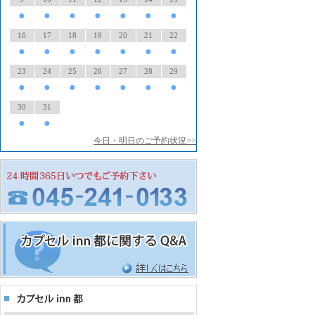
●
●
●
●
●
●
●
16
17
18
19
20
21
22
●
●
●
●
●
●
●
23
24
25
26
27
28
29
●
●
●
●
●
●
●
30
31
●
●
今日・明日のご予約状況>>