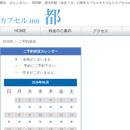
横浜、みなとみらい、関内駅、桜木町駅（徒歩７分）の格安カプセルホテルならカプセルin
HOME
＞ ご予約状況
ご予約状況カレンダー
●
･･･余裕がございます。
▲
･･･早めにご予約下さい。
×
･･･空きがございません。
2026年06月
日
月
火
水
木
金
土
1
2
3
4
5
6
●
●
●
●
●
●
7
8
9
10
11
12
13
●
●
●
●
●
●
●
14
15
16
17
18
19
20