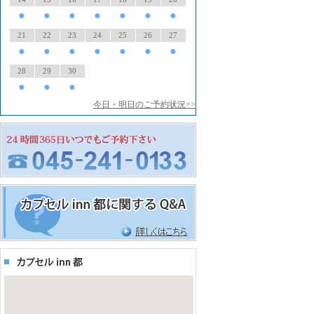
●
●
●
●
●
●
●
21
22
23
24
25
26
27
●
●
●
●
●
●
●
28
29
30
●
●
●
今日・明日のご予約状況>>