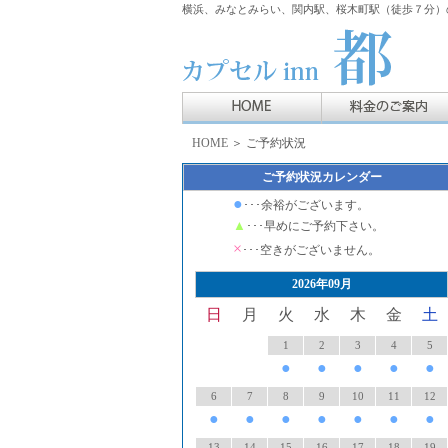
横浜、みなとみらい、関内駅、桜木町駅（徒歩７分）の
HOME
＞ ご予約状況
ご予約状況カレンダー
●
･･･余裕がございます。
▲
･･･早めにご予約下さい。
×
･･･空きがございません。
2026年09月
日
月
火
水
木
金
土
1
2
3
4
5
●
●
●
●
●
6
7
8
9
10
11
12
●
●
●
●
●
●
●
13
14
15
16
17
18
19