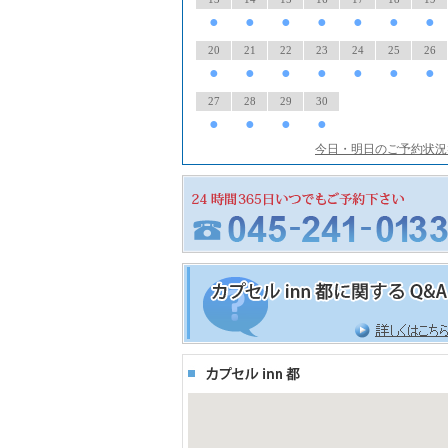
●
●
●
●
●
●
●
20
21
22
23
24
25
26
●
●
●
●
●
●
●
27
28
29
30
●
●
●
●
今日・明日のご予約状況