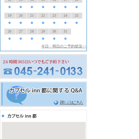
●
●
●
●
●
●
●
19
20
21
22
23
24
25
●
●
●
●
●
●
●
26
27
28
29
30
31
●
●
●
●
●
●
今日・明日のご予約状況>>