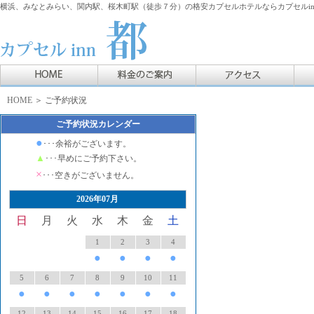
横浜、みなとみらい、関内駅、桜木町駅（徒歩７分）の格安カプセルホテルならカプセルin
HOME
＞ ご予約状況
ご予約状況カレンダー
●
･･･余裕がございます。
▲
･･･早めにご予約下さい。
×
･･･空きがございません。
2026年07月
日
月
火
水
木
金
土
1
2
3
4
●
●
●
●
5
6
7
8
9
10
11
●
●
●
●
●
●
●
12
13
14
15
16
17
18