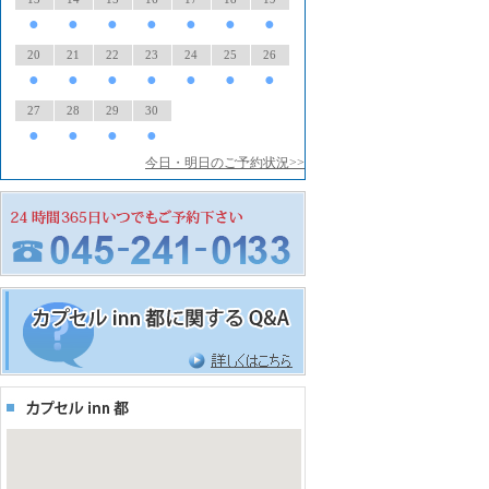
●
●
●
●
●
●
●
20
21
22
23
24
25
26
●
●
●
●
●
●
●
27
28
29
30
●
●
●
●
今日・明日のご予約状況>>