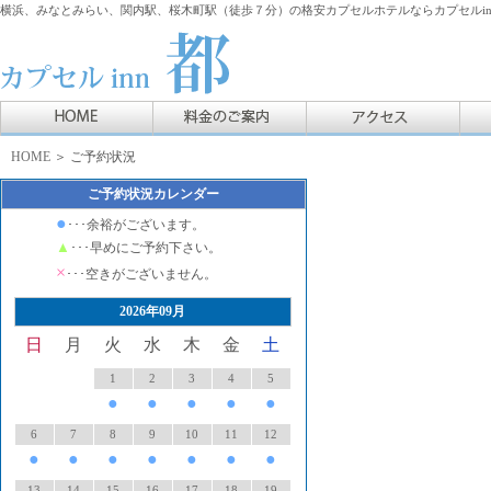
横浜、みなとみらい、関内駅、桜木町駅（徒歩７分）の格安カプセルホテルならカプセルin
HOME
＞ ご予約状況
ご予約状況カレンダー
●
･･･余裕がございます。
▲
･･･早めにご予約下さい。
×
･･･空きがございません。
2026年09月
日
月
火
水
木
金
土
1
2
3
4
5
●
●
●
●
●
6
7
8
9
10
11
12
●
●
●
●
●
●
●
13
14
15
16
17
18
19