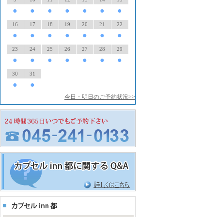
●
●
●
●
●
●
●
16
17
18
19
20
21
22
●
●
●
●
●
●
●
23
24
25
26
27
28
29
●
●
●
●
●
●
●
30
31
●
●
今日・明日のご予約状況>>