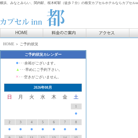
横浜、みなとみらい、関内駅、桜木町駅（徒歩７分）の格安カプセルホテルならカプセルin
HOME
＞ ご予約状況
ご予約状況カレンダー
●
･･･余裕がございます。
▲
･･･早めにご予約下さい。
×
･･･空きがございません。
2026年08月
日
月
火
水
木
金
土
1
●
2
3
4
5
6
7
8
●
●
●
●
●
●
●
9
10
11
12
13
14
15