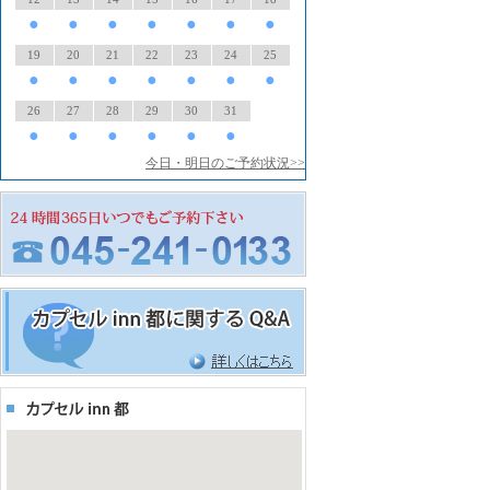
●
●
●
●
●
●
●
19
20
21
22
23
24
25
●
●
●
●
●
●
●
26
27
28
29
30
31
●
●
●
●
●
●
今日・明日のご予約状況>>