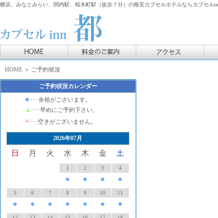
横浜、みなとみらい、関内駅、桜木町駅（徒歩７分）の格安カプセルホテルならカプセルin
HOME
＞ ご予約状況
ご予約状況カレンダー
●
･･･余裕がございます。
▲
･･･早めにご予約下さい。
×
･･･空きがございません。
2026年07月
日
月
火
水
木
金
土
1
2
3
4
●
●
●
●
5
6
7
8
9
10
11
●
●
●
●
●
●
●
12
13
14
15
16
17
18