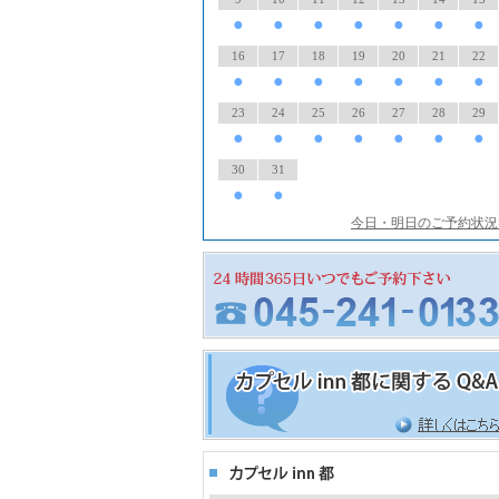
●
●
●
●
●
●
●
16
17
18
19
20
21
22
●
●
●
●
●
●
●
23
24
25
26
27
28
29
●
●
●
●
●
●
●
30
31
●
●
今日・明日のご予約状況