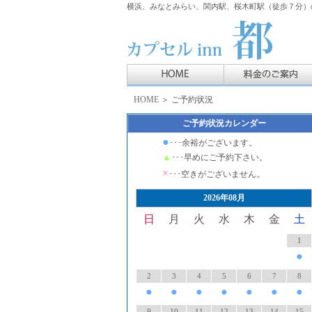
横浜、みなとみらい、関内駅、桜木町駅（徒歩７分）の
HOME
＞ ご予約状況
ご予約状況カレンダー
●
･･･余裕がございます。
▲
･･･早めにご予約下さい。
×
･･･空きがございません。
2026年08月
日
月
火
水
木
金
土
1
●
2
3
4
5
6
7
8
●
●
●
●
●
●
●
9
10
11
12
13
14
15