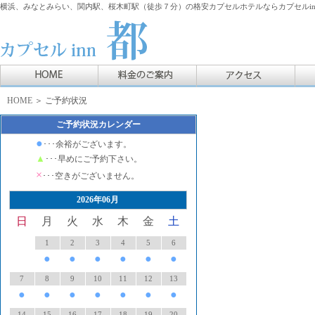
横浜、みなとみらい、関内駅、桜木町駅（徒歩７分）の格安カプセルホテルならカプセルin
HOME
＞ ご予約状況
ご予約状況カレンダー
●
･･･余裕がございます。
▲
･･･早めにご予約下さい。
×
･･･空きがございません。
2026年06月
日
月
火
水
木
金
土
1
2
3
4
5
6
●
●
●
●
●
●
7
8
9
10
11
12
13
●
●
●
●
●
●
●
14
15
16
17
18
19
20