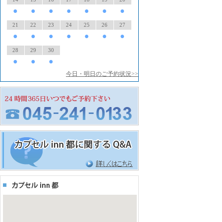
●
●
●
●
●
●
●
21
22
23
24
25
26
27
●
●
●
●
●
●
●
28
29
30
●
●
●
今日・明日のご予約状況>>