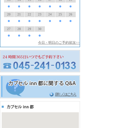
●
●
●
●
●
●
●
20
21
22
23
24
25
26
●
●
●
●
●
●
●
27
28
29
30
●
●
●
●
今日・明日のご予約状況>>