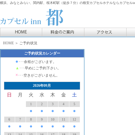
横浜、みなとみらい、関内駅、桜木町駅（徒歩７分）の格安カプセルホテルならカプセルin
HOME
＞ ご予約状況
ご予約状況カレンダー
●
･･･余裕がございます。
▲
･･･早めにご予約下さい。
×
･･･空きがございません。
2026年09月
日
月
火
水
木
金
土
1
2
3
4
5
●
●
●
●
●
6
7
8
9
10
11
12
●
●
●
●
●
●
●
13
14
15
16
17
18
19