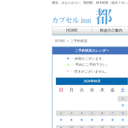
横浜、みなとみらい、関内駅、桜木町駅（徒歩７分）の
HOME
＞ ご予約状況
ご予約状況カレンダー
●
･･･余裕がございます。
▲
･･･早めにご予約下さい。
×
･･･空きがございません。
2026年08月
日
月
火
水
木
金
土
1
●
2
3
4
5
6
7
8
●
●
●
●
●
●
●
9
10
11
12
13
14
15