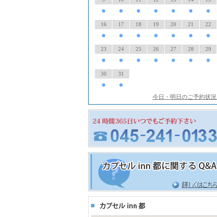
●
●
●
●
●
●
●
16
17
18
19
20
21
22
●
●
●
●
●
●
●
23
24
25
26
27
28
29
●
●
●
●
●
●
●
30
31
●
●
今日・明日のご予約状況