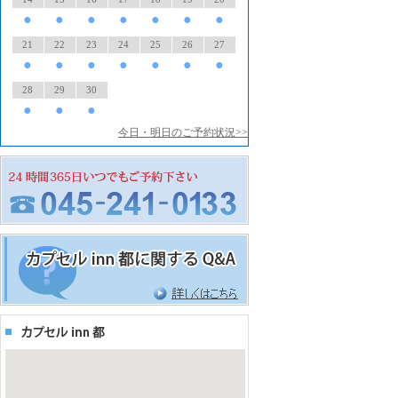
●
●
●
●
●
●
●
21
22
23
24
25
26
27
●
●
●
●
●
●
●
28
29
30
●
●
●
今日・明日のご予約状況>>