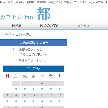
横浜、みなとみらい、関内駅、桜木町駅（徒歩７分）の格安カプセルホテルならカプセルin
HOME
＞ ご予約状況
ご予約状況カレンダー
●
･･･余裕がございます。
▲
･･･早めにご予約下さい。
×
･･･空きがございません。
2026年06月
日
月
火
水
木
金
土
1
2
3
4
5
6
●
●
●
●
●
●
7
8
9
10
11
12
13
●
●
●
●
●
●
●
14
15
16
17
18
19
20