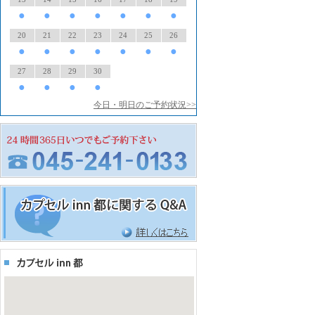
●
●
●
●
●
●
●
20
21
22
23
24
25
26
●
●
●
●
●
●
●
27
28
29
30
●
●
●
●
今日・明日のご予約状況>>