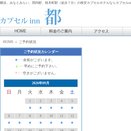
横浜、みなとみらい、関内駅、桜木町駅（徒歩７分）の格安カプセルホテルならカプセルin
HOME
＞ ご予約状況
ご予約状況カレンダー
●
･･･余裕がございます。
▲
･･･早めにご予約下さい。
×
･･･空きがございません。
2026年09月
日
月
火
水
木
金
土
1
2
3
4
5
●
●
●
●
●
6
7
8
9
10
11
12
●
●
●
●
●
●
●
13
14
15
16
17
18
19