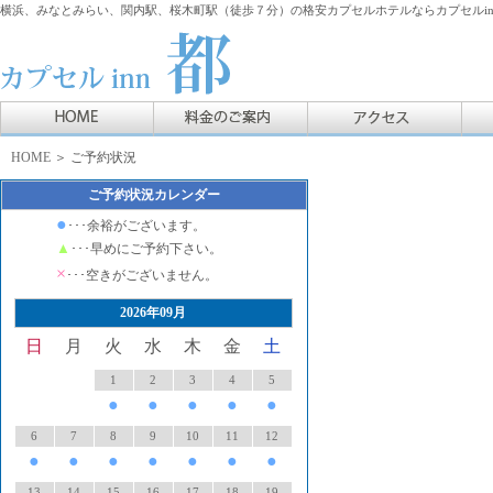
横浜、みなとみらい、関内駅、桜木町駅（徒歩７分）の格安カプセルホテルならカプセルin
HOME
＞ ご予約状況
ご予約状況カレンダー
●
･･･余裕がございます。
▲
･･･早めにご予約下さい。
×
･･･空きがございません。
2026年09月
日
月
火
水
木
金
土
1
2
3
4
5
●
●
●
●
●
6
7
8
9
10
11
12
●
●
●
●
●
●
●
13
14
15
16
17
18
19