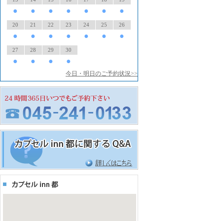
●
●
●
●
●
●
●
20
21
22
23
24
25
26
●
●
●
●
●
●
●
27
28
29
30
●
●
●
●
今日・明日のご予約状況>>