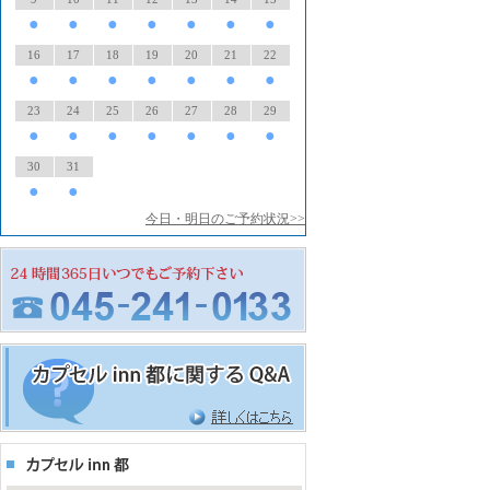
●
●
●
●
●
●
●
16
17
18
19
20
21
22
●
●
●
●
●
●
●
23
24
25
26
27
28
29
●
●
●
●
●
●
●
30
31
●
●
今日・明日のご予約状況>>