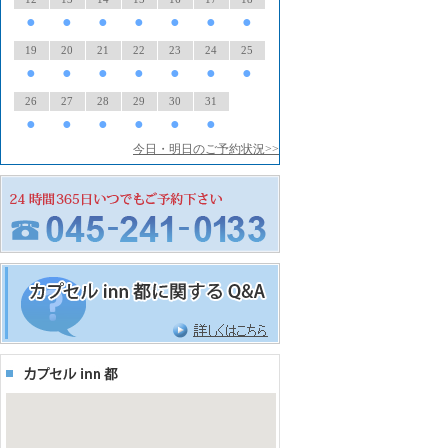
●
●
●
●
●
●
●
19
20
21
22
23
24
25
●
●
●
●
●
●
●
26
27
28
29
30
31
●
●
●
●
●
●
今日・明日のご予約状況>>