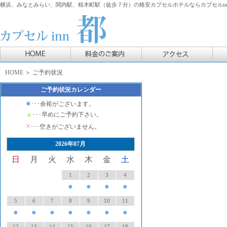
横浜、みなとみらい、関内駅、桜木町駅（徒歩７分）の格安カプセルホテルならカプセルin
HOME
＞ ご予約状況
ご予約状況カレンダー
●
･･･余裕がございます。
▲
･･･早めにご予約下さい。
×
･･･空きがございません。
2026年07月
日
月
火
水
木
金
土
1
2
3
4
●
●
●
●
5
6
7
8
9
10
11
●
●
●
●
●
●
●
12
13
14
15
16
17
18