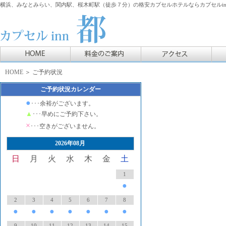
横浜、みなとみらい、関内駅、桜木町駅（徒歩７分）の格安カプセルホテルならカプセルin
HOME
＞ ご予約状況
ご予約状況カレンダー
●
･･･余裕がございます。
▲
･･･早めにご予約下さい。
×
･･･空きがございません。
2026年08月
日
月
火
水
木
金
土
1
●
2
3
4
5
6
7
8
●
●
●
●
●
●
●
9
10
11
12
13
14
15