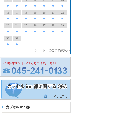
●
●
●
●
●
●
●
16
17
18
19
20
21
22
●
●
●
●
●
●
●
23
24
25
26
27
28
29
●
●
●
●
●
●
●
30
31
●
●
今日・明日のご予約状況>>