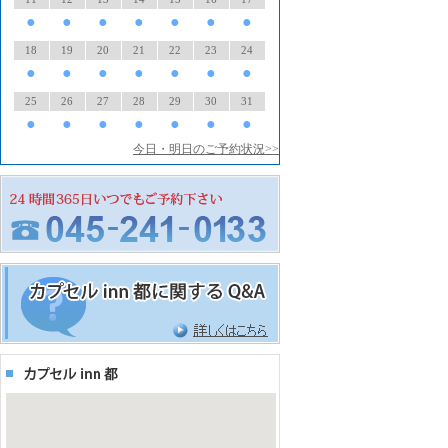
●
●
●
●
●
●
●
18
19
20
21
22
23
24
●
●
●
●
●
●
●
25
26
27
28
29
30
31
●
●
●
●
●
●
●
今日・明日のご予約状況>>