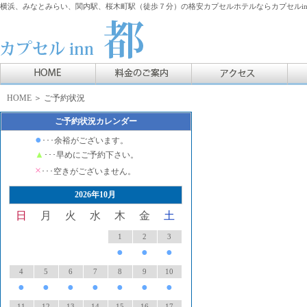
横浜、みなとみらい、関内駅、桜木町駅（徒歩７分）の格安カプセルホテルならカプセルin
HOME
＞ ご予約状況
ご予約状況カレンダー
●
･･･余裕がございます。
▲
･･･早めにご予約下さい。
×
･･･空きがございません。
2026年10月
日
月
火
水
木
金
土
1
2
3
●
●
●
4
5
6
7
8
9
10
●
●
●
●
●
●
●
11
12
13
14
15
16
17