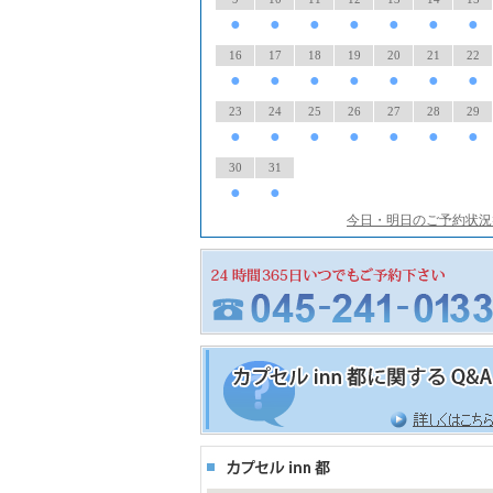
●
●
●
●
●
●
●
16
17
18
19
20
21
22
●
●
●
●
●
●
●
23
24
25
26
27
28
29
●
●
●
●
●
●
●
30
31
●
●
今日・明日のご予約状況