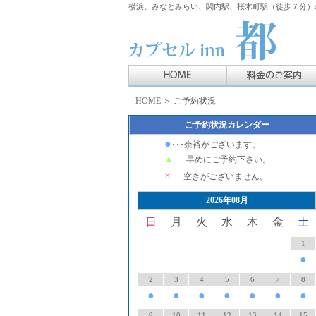
横浜、みなとみらい、関内駅、桜木町駅（徒歩７分）の
HOME
＞ ご予約状況
ご予約状況カレンダー
●
･･･余裕がございます。
▲
･･･早めにご予約下さい。
×
･･･空きがございません。
2026年08月
日
月
火
水
木
金
土
1
●
2
3
4
5
6
7
8
●
●
●
●
●
●
●
9
10
11
12
13
14
15