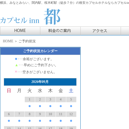
横浜、みなとみらい、関内駅、桜木町駅（徒歩７分）の格安カプセルホテルならカプセルin
HOME
＞ ご予約状況
ご予約状況カレンダー
●
･･･余裕がございます。
▲
･･･早めにご予約下さい。
×
･･･空きがございません。
2026年09月
日
月
火
水
木
金
土
1
2
3
4
5
●
●
●
●
●
6
7
8
9
10
11
12
●
●
●
●
●
●
●
13
14
15
16
17
18
19