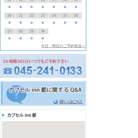
●
●
●
●
●
●
●
20
21
22
23
24
25
26
●
●
●
●
●
●
●
27
28
29
30
●
●
●
●
今日・明日のご予約状況>>