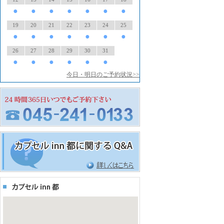
●
●
●
●
●
●
●
19
20
21
22
23
24
25
●
●
●
●
●
●
●
26
27
28
29
30
31
●
●
●
●
●
●
今日・明日のご予約状況>>