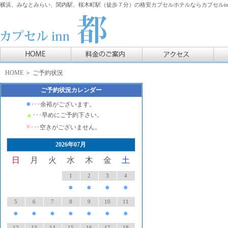
横浜、みなとみらい、関内駅、桜木町駅（徒歩７分）の格安カプセルホテルならカプセルin
HOME
＞ ご予約状況
ご予約状況カレンダー
●
･･･余裕がございます。
▲
･･･早めにご予約下さい。
×
･･･空きがございません。
2026年07月
日
月
火
水
木
金
土
1
2
3
4
●
●
●
●
5
6
7
8
9
10
11
●
●
●
●
●
●
●
12
13
14
15
16
17
18