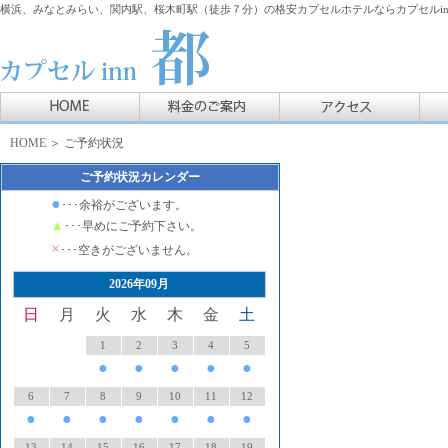
横浜、みなとみらい、関内駅、桜木町駅（徒歩７分）の格安カプセルホテルならカプセルin
HOME
＞ ご予約状況
ご予約状況カレンダー
●
･･･余裕がございます。
▲
･･･早めにご予約下さい。
×
･･･空きがございません。
2026年09月
日
月
火
水
木
金
土
1
2
3
4
5
●
●
●
●
●
6
7
8
9
10
11
12
●
●
●
●
●
●
●
13
14
15
16
17
18
19