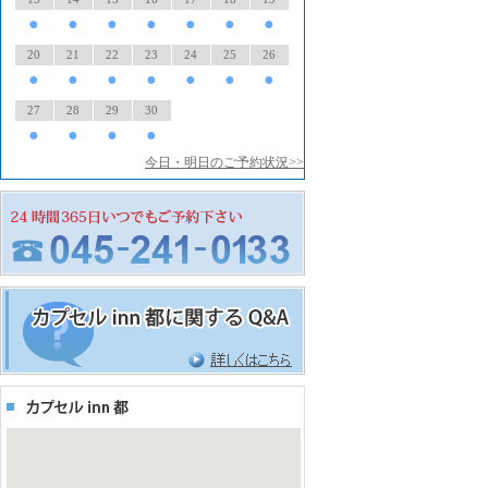
●
●
●
●
●
●
●
20
21
22
23
24
25
26
●
●
●
●
●
●
●
27
28
29
30
●
●
●
●
今日・明日のご予約状況>>