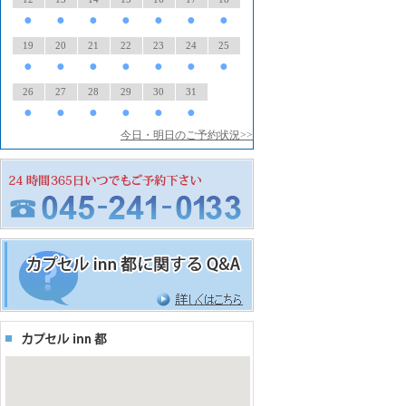
●
●
●
●
●
●
●
19
20
21
22
23
24
25
●
●
●
●
●
●
●
26
27
28
29
30
31
●
●
●
●
●
●
今日・明日のご予約状況>>