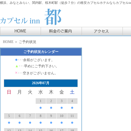
横浜、みなとみらい、関内駅、桜木町駅（徒歩７分）の格安カプセルホテルならカプセルin
HOME
＞ ご予約状況
ご予約状況カレンダー
●
･･･余裕がございます。
▲
･･･早めにご予約下さい。
×
･･･空きがございません。
2026年07月
日
月
火
水
木
金
土
1
2
3
4
●
●
●
●
5
6
7
8
9
10
11
●
●
●
●
●
●
●
12
13
14
15
16
17
18