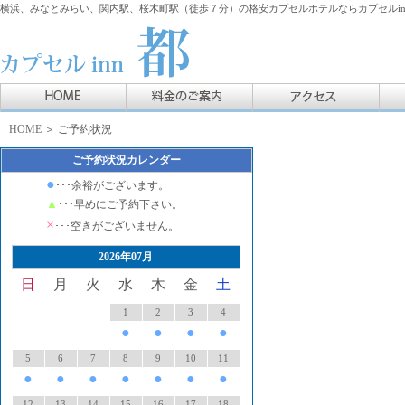
横浜、みなとみらい、関内駅、桜木町駅（徒歩７分）の格安カプセルホテルならカプセルin
HOME
＞ ご予約状況
ご予約状況カレンダー
●
･･･余裕がございます。
▲
･･･早めにご予約下さい。
×
･･･空きがございません。
2026年07月
日
月
火
水
木
金
土
1
2
3
4
●
●
●
●
5
6
7
8
9
10
11
●
●
●
●
●
●
●
12
13
14
15
16
17
18