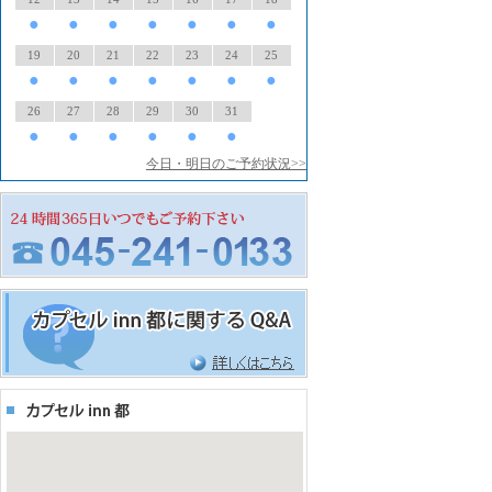
●
●
●
●
●
●
●
19
20
21
22
23
24
25
●
●
●
●
●
●
●
26
27
28
29
30
31
●
●
●
●
●
●
今日・明日のご予約状況>>