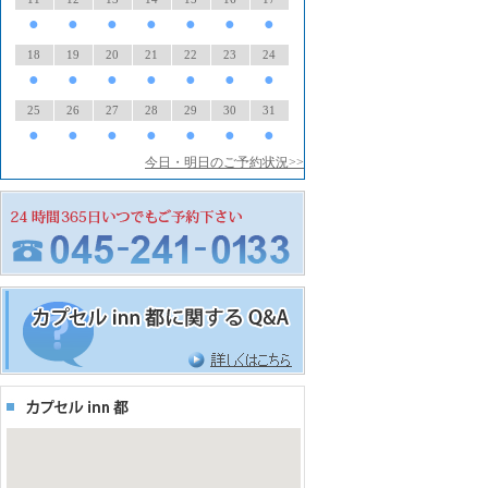
●
●
●
●
●
●
●
18
19
20
21
22
23
24
●
●
●
●
●
●
●
25
26
27
28
29
30
31
●
●
●
●
●
●
●
今日・明日のご予約状況>>