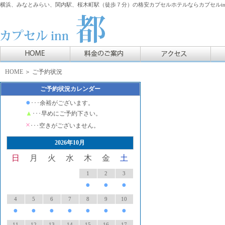
横浜、みなとみらい、関内駅、桜木町駅（徒歩７分）の格安カプセルホテルならカプセルin
HOME
＞ ご予約状況
ご予約状況カレンダー
●
･･･余裕がございます。
▲
･･･早めにご予約下さい。
×
･･･空きがございません。
2026年10月
日
月
火
水
木
金
土
1
2
3
●
●
●
4
5
6
7
8
9
10
●
●
●
●
●
●
●
11
12
13
14
15
16
17