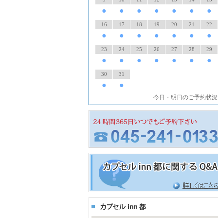
●
●
●
●
●
●
●
16
17
18
19
20
21
22
●
●
●
●
●
●
●
23
24
25
26
27
28
29
●
●
●
●
●
●
●
30
31
●
●
今日・明日のご予約状況