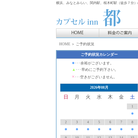
横浜、みなとみらい、関内駅、桜木町駅（徒歩７分）の
HOME
＞ ご予約状況
ご予約状況カレンダー
●
･･･余裕がございます。
▲
･･･早めにご予約下さい。
×
･･･空きがございません。
2026年08月
日
月
火
水
木
金
土
1
●
2
3
4
5
6
7
8
●
●
●
●
●
●
●
9
10
11
12
13
14
15