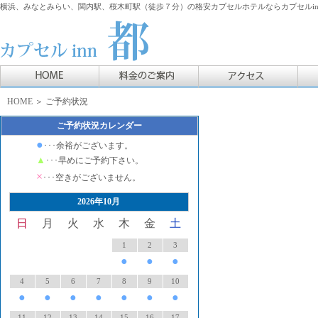
横浜、みなとみらい、関内駅、桜木町駅（徒歩７分）の格安カプセルホテルならカプセルin
HOME
＞ ご予約状況
ご予約状況カレンダー
●
･･･余裕がございます。
▲
･･･早めにご予約下さい。
×
･･･空きがございません。
2026年10月
日
月
火
水
木
金
土
1
2
3
●
●
●
4
5
6
7
8
9
10
●
●
●
●
●
●
●
11
12
13
14
15
16
17