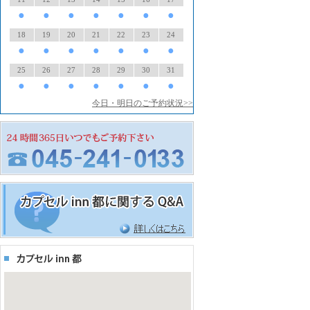
●
●
●
●
●
●
●
18
19
20
21
22
23
24
●
●
●
●
●
●
●
25
26
27
28
29
30
31
●
●
●
●
●
●
●
今日・明日のご予約状況>>