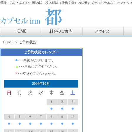
横浜、みなとみらい、関内駅、桜木町駅（徒歩７分）の格安カプセルホテルならカプセルin
HOME
＞ ご予約状況
ご予約状況カレンダー
●
･･･余裕がございます。
▲
･･･早めにご予約下さい。
×
･･･空きがございません。
2026年10月
日
月
火
水
木
金
土
1
2
3
●
●
●
4
5
6
7
8
9
10
●
●
●
●
●
●
●
11
12
13
14
15
16
17