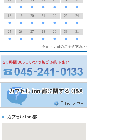
●
●
●
●
●
●
●
18
19
20
21
22
23
24
●
●
●
●
●
●
●
25
26
27
28
29
30
31
●
●
●
●
●
●
●
今日・明日のご予約状況>>