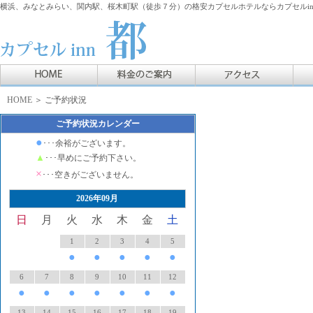
横浜、みなとみらい、関内駅、桜木町駅（徒歩７分）の格安カプセルホテルならカプセルin
HOME
＞ ご予約状況
ご予約状況カレンダー
●
･･･余裕がございます。
▲
･･･早めにご予約下さい。
×
･･･空きがございません。
2026年09月
日
月
火
水
木
金
土
1
2
3
4
5
●
●
●
●
●
6
7
8
9
10
11
12
●
●
●
●
●
●
●
13
14
15
16
17
18
19