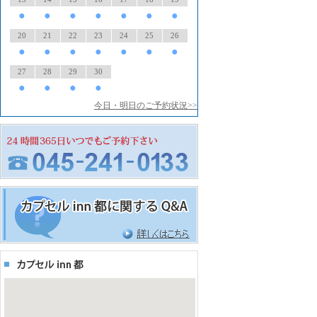
●
●
●
●
●
●
●
20
21
22
23
24
25
26
●
●
●
●
●
●
●
27
28
29
30
●
●
●
●
今日・明日のご予約状況>>