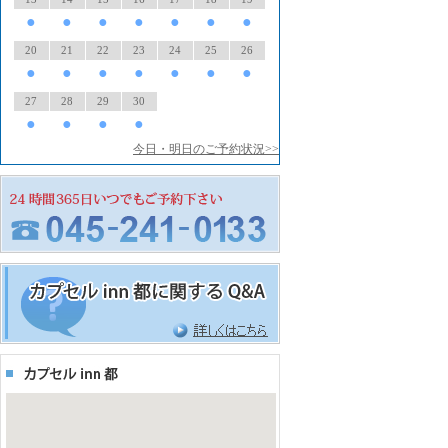
●
●
●
●
●
●
●
20
21
22
23
24
25
26
●
●
●
●
●
●
●
27
28
29
30
●
●
●
●
今日・明日のご予約状況>>