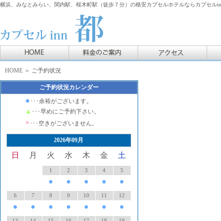
横浜、みなとみらい、関内駅、桜木町駅（徒歩７分）の格安カプセルホテルならカプセルin
HOME
＞ ご予約状況
ご予約状況カレンダー
●
･･･余裕がございます。
▲
･･･早めにご予約下さい。
×
･･･空きがございません。
2026年09月
日
月
火
水
木
金
土
1
2
3
4
5
●
●
●
●
●
6
7
8
9
10
11
12
●
●
●
●
●
●
●
13
14
15
16
17
18
19