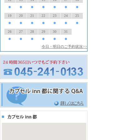
●
●
●
●
●
●
●
19
20
21
22
23
24
25
●
●
●
●
●
●
●
26
27
28
29
30
31
●
●
●
●
●
●
今日・明日のご予約状況>>