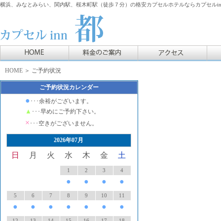
横浜、みなとみらい、関内駅、桜木町駅（徒歩７分）の格安カプセルホテルならカプセルin
HOME
＞ ご予約状況
ご予約状況カレンダー
●
･･･余裕がございます。
▲
･･･早めにご予約下さい。
×
･･･空きがございません。
2026年07月
日
月
火
水
木
金
土
1
2
3
4
●
●
●
●
5
6
7
8
9
10
11
●
●
●
●
●
●
●
12
13
14
15
16
17
18