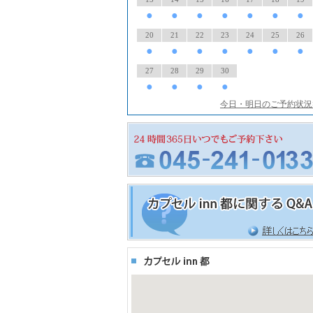
●
●
●
●
●
●
●
20
21
22
23
24
25
26
●
●
●
●
●
●
●
27
28
29
30
●
●
●
●
今日・明日のご予約状況