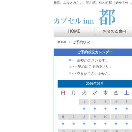
横浜、みなとみらい、関内駅、桜木町駅（徒歩７分）の
HOME
＞ ご予約状況
ご予約状況カレンダー
●
･･･余裕がございます。
▲
･･･早めにご予約下さい。
×
･･･空きがございません。
2026年09月
日
月
火
水
木
金
土
1
2
3
4
5
●
●
●
●
●
6
7
8
9
10
11
12
●
●
●
●
●
●
●
13
14
15
16
17
18
19