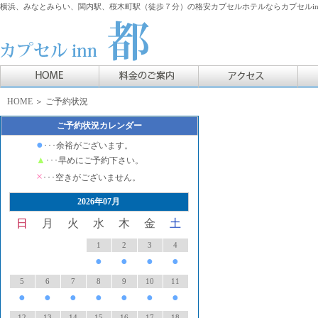
横浜、みなとみらい、関内駅、桜木町駅（徒歩７分）の格安カプセルホテルならカプセルin
HOME
＞ ご予約状況
ご予約状況カレンダー
●
･･･余裕がございます。
▲
･･･早めにご予約下さい。
×
･･･空きがございません。
2026年07月
日
月
火
水
木
金
土
1
2
3
4
●
●
●
●
5
6
7
8
9
10
11
●
●
●
●
●
●
●
12
13
14
15
16
17
18