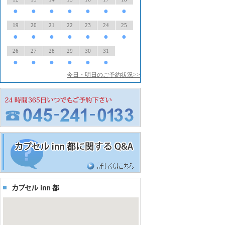
●
●
●
●
●
●
●
19
20
21
22
23
24
25
●
●
●
●
●
●
●
26
27
28
29
30
31
●
●
●
●
●
●
今日・明日のご予約状況>>