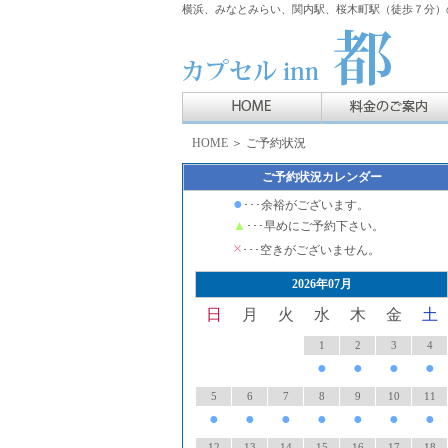
横浜、みなとみらい、関内駅、桜木町駅（徒歩７分）の
HOME
＞ ご予約状況
ご予約状況カレンダー
●
･･･余裕がございます。
▲
･･･早めにご予約下さい。
×
･･･空きがございません。
2026年07月
日
月
火
水
木
金
土
1
2
3
4
●
●
●
●
5
6
7
8
9
10
11
●
●
●
●
●
●
●
12
13
14
15
16
17
18