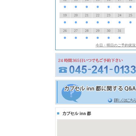
●
●
●
●
●
●
●
19
20
21
22
23
24
25
●
●
●
●
●
●
●
26
27
28
29
30
31
●
●
●
●
●
●
今日・明日のご予約状況