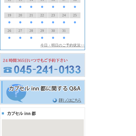
●
●
●
●
●
●
●
19
20
21
22
23
24
25
●
●
●
●
●
●
●
26
27
28
29
30
31
●
●
●
●
●
●
今日・明日のご予約状況>>