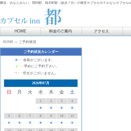
横浜、みなとみらい、関内駅、桜木町駅（徒歩７分）の格安カプセルホテルならカプセルin
HOME
＞ ご予約状況
ご予約状況カレンダー
●
･･･余裕がございます。
▲
･･･早めにご予約下さい。
×
･･･空きがございません。
2026年07月
日
月
火
水
木
金
土
1
2
3
4
●
●
●
●
5
6
7
8
9
10
11
●
●
●
●
●
●
●
12
13
14
15
16
17
18