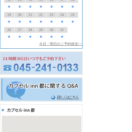
●
●
●
●
●
●
●
19
20
21
22
23
24
25
●
●
●
●
●
●
●
26
27
28
29
30
31
●
●
●
●
●
●
今日・明日のご予約状況>>