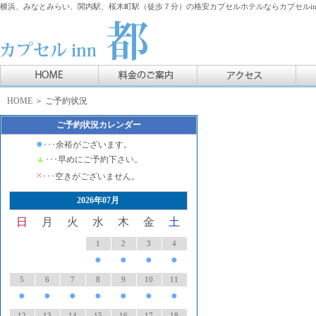
横浜、みなとみらい、関内駅、桜木町駅（徒歩７分）の格安カプセルホテルならカプセルin
HOME
＞ ご予約状況
ご予約状況カレンダー
●
･･･余裕がございます。
▲
･･･早めにご予約下さい。
×
･･･空きがございません。
2026年07月
日
月
火
水
木
金
土
1
2
3
4
●
●
●
●
5
6
7
8
9
10
11
●
●
●
●
●
●
●
12
13
14
15
16
17
18