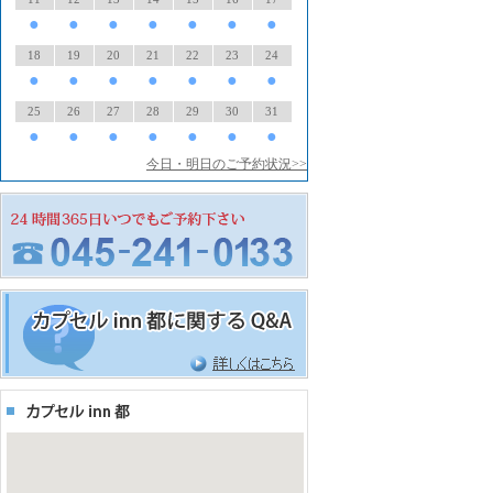
●
●
●
●
●
●
●
18
19
20
21
22
23
24
●
●
●
●
●
●
●
25
26
27
28
29
30
31
●
●
●
●
●
●
●
今日・明日のご予約状況>>