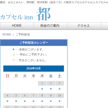
横浜、みなとみらい、関内駅、桜木町駅（徒歩７分）の格安カプセルホテルならカプセルin
HOME
＞ ご予約状況
ご予約状況カレンダー
●
･･･余裕がございます。
▲
･･･早めにご予約下さい。
×
･･･空きがございません。
2026年10月
日
月
火
水
木
金
土
1
2
3
●
●
●
4
5
6
7
8
9
10
●
●
●
●
●
●
●
11
12
13
14
15
16
17