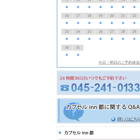
●
●
●
●
●
●
●
16
17
18
19
20
21
22
●
●
●
●
●
●
●
23
24
25
26
27
28
29
●
●
●
●
●
●
●
30
31
●
●
今日・明日のご予約状況