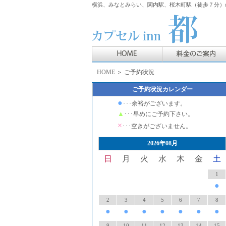
横浜、みなとみらい、関内駅、桜木町駅（徒歩７分）の
HOME
＞ ご予約状況
ご予約状況カレンダー
●
･･･余裕がございます。
▲
･･･早めにご予約下さい。
×
･･･空きがございません。
2026年08月
日
月
火
水
木
金
土
1
●
2
3
4
5
6
7
8
●
●
●
●
●
●
●
9
10
11
12
13
14
15