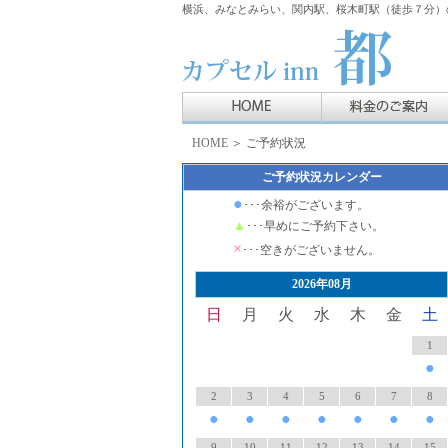
横浜、みなとみらい、関内駅、桜木町駅（徒歩７分）の
HOME
＞ ご予約状況
ご予約状況カレンダー
●
･･･余裕がございます。
▲
･･･早めにご予約下さい。
×
･･･空きがございません。
2026年08月
日
月
火
水
木
金
土
1
●
2
3
4
5
6
7
8
●
●
●
●
●
●
●
9
10
11
12
13
14
15