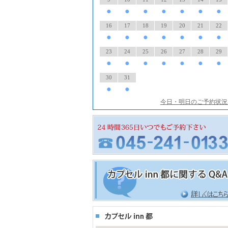
●
●
●
●
●
●
●
16
17
18
19
20
21
22
●
●
●
●
●
●
●
23
24
25
26
27
28
29
●
●
●
●
●
●
●
30
31
●
●
今日・明日のご予約状況